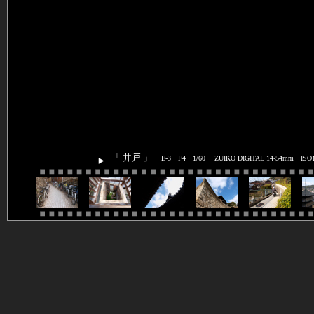
「 井戸 」
E-3 F4 1/60 ZUIKO DIGITAL 14-54mm ISO10