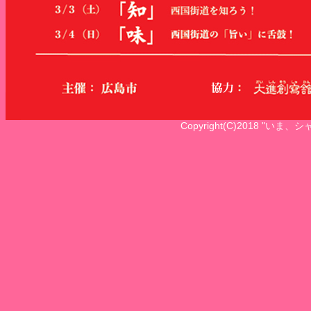
Copyright(C)2018 "いま、